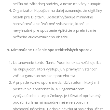
nelíšia od základnej sadzby, a nesie ich vždy Kupujúci.
Organizátor Kupujúcemu ďalej oznamuje, že digitálny
obsah pre Digitálnu Udalosť vyžaduje minimálne
hardvérové a softvérové vybavenie, ktoré je
nevyhnutné pre spustenie Aplikácie a prehrávanie
bežného audiovizuálneho obsahu.
9. Mimosúdne riešenie spotrebiteľských sporov
Ustanovenie tohto článku Podmienok sa vzťahuje iba
na Kupujúcich, ktorí vystupujú v právnych vzťahoch
voči Organizátorovi ako spotrebitelia
V prípade vzniku sporu medzi Užívateľom, ktorý má
postavenie spotrebiteľa, a Organizátorom
vyplývajúceho z tejto Zmluvy, je Užívateľ oprávnený
podať návrh na mimosúdne riešenie sporu na
obchodnú inšpekciu. Podanie návrhu aj následná účasť