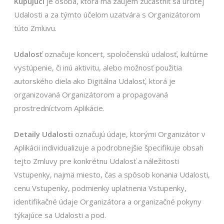
Kupujúci
je osoba, ktorá má záujem zúčastniť sa určitej
Udalosti a za týmto účelom uzatvára s Organizátorom
túto Zmluvu.
Udalosť
označuje koncert, spoločenskú udalosť, kultúrne
vystúpenie, či inú aktivitu, alebo možnosť použitia
autorského diela ako Digitálna Udalosť, ktorá je
organizovaná Organizátorom a propagovaná
prostredníctvom Aplikácie.
Detaily Udalosti
označujú údaje, ktorými Organizátor v
Aplikácii individualizuje a podrobnejšie špecifikuje obsah
tejto Zmluvy pre konkrétnu Udalosť a náležitosti
Vstupenky, najmä miesto, čas a spôsob konania Udalosti,
cenu Vstupenky, podmienky uplatnenia Vstupenky,
identifikačné údaje Organizátora a organizačné pokyny
týkajúce sa Udalosti a pod.