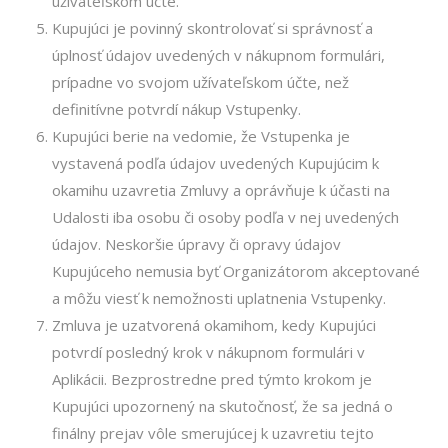
užívateľskom účte.
Kupujúci je povinný skontrolovať si správnosť a
úplnosť údajov uvedených v nákupnom formulári,
prípadne vo svojom užívateľskom účte, než
definitívne potvrdí nákup Vstupenky.
Kupujúci berie na vedomie, že Vstupenka je
vystavená podľa údajov uvedených Kupujúcim k
okamihu uzavretia Zmluvy a oprávňuje k účasti na
Udalosti iba osobu či osoby podľa v nej uvedených
údajov. Neskoršie úpravy či opravy údajov
Kupujúceho nemusia byť Organizátorom akceptované
a môžu viesť k nemožnosti uplatnenia Vstupenky.
Zmluva je uzatvorená okamihom, kedy Kupujúci
potvrdí posledný krok v nákupnom formulári v
Aplikácii. Bezprostredne pred týmto krokom je
Kupujúci upozornený na skutočnosť, že sa jedná o
finálny prejav vôle smerujúcej k uzavretiu tejto