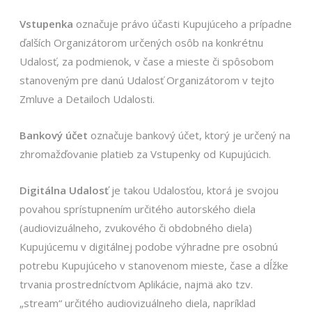
Vstupenka
označuje právo účasti Kupujúceho a prípadne
ďalších Organizátorom určených osôb na konkrétnu
Udalosť, za podmienok, v čase a mieste či spôsobom
stanoveným pre danú Udalosť Organizátorom v tejto
Zmluve a Detailoch Udalosti.
Bankový účet
označuje bankový účet, ktorý je určený na
zhromažďovanie platieb za Vstupenky od Kupujúcich.
Digitálna Udalosť
je takou Udalosťou, ktorá je svojou
povahou sprístupnením určitého autorského diela
(audiovizuálneho, zvukového či obdobného diela)
Kupujúcemu v digitálnej podobe výhradne pre osobnú
potrebu Kupujúceho v stanovenom mieste, čase a dĺžke
trvania prostredníctvom Aplikácie, najmä ako tzv.
„stream“ určitého audiovizuálneho diela, napríklad