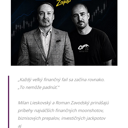
„Každý veľký finančný fail sa začína rovnako.
„To nemôže padnúť.“
Milan Lieskovský a Roman Zavodský prinášajú
príbehy najväčších finančných moonshotov,
biznisových prepalov, investičných jackpotov
aj