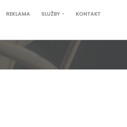
REKLAMA
SLUŽBY
KONTAKT