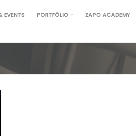
& EVENTS
PORTFÓLIO
ZAPO ACADEMY