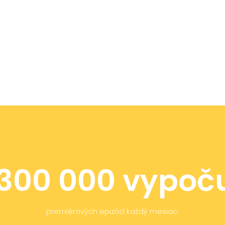
 300 000 vypoču
premiérových epizód každý mesiac.