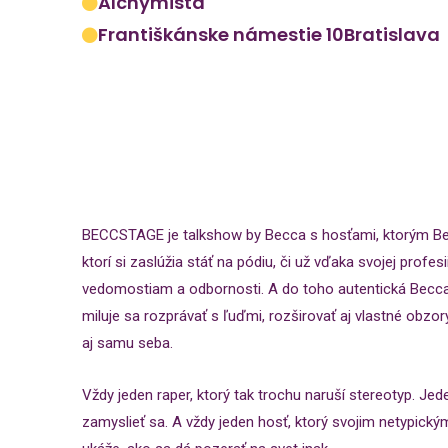
Alchymista
Františkánske námestie 10
Bratislava
BECCSTAGE je talkshow by Becca s hosťami, ktorým Becc
ktorí si zaslúžia stáť na pódiu, či už vďaka svojej profes
vedomostiam a odbornosti. A do toho autentická Becca,
miluje sa rozprávať s ľuďmi, rozširovať aj vlastné obzo
aj samu seba.
Vždy jeden raper, ktorý tak trochu naruší stereotyp. Jed
zamyslieť sa. A vždy jeden hosť, ktorý svojim netypick