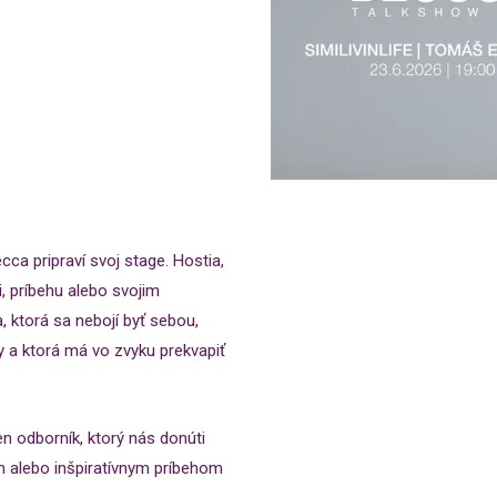
a pripraví svoj stage. Hostia,
ii, príbehu alebo svojim
 ktorá sa nebojí byť sebou,
ry a ktorá má vo zvyku prekvapiť
en odborník, ktorý nás donúti
ým alebo inšpiratívnym príbehom