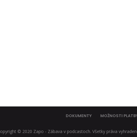
DOKUMENTY
MOŽNOSTI PLATB
opyright © 2020 Zapo - Zábava v podcastoch. Všetky práva vyhraden