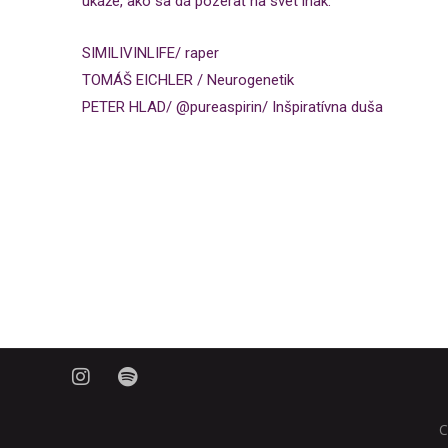
ukáže, ako sa dá pozerať na svet inak.
SIMILIVINLIFE/ raper
TOMÁŠ EICHLER / Neurogenetik
PETER HLAD/ @pureaspirin/ Inšpiratívna duša
C