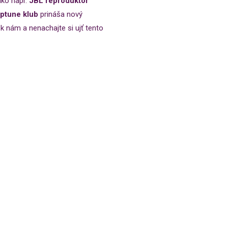
ako napr.
JBL reproduktor
eptune klub
prináša nový
 k nám a nenachajte si ujť tento