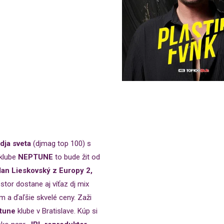
dja sveta
(djmag top 100) s
 klube
NEPTUNE
to bude žit od
lan Lieskovský z Europy 2,
estor dostane aj víťaz dj mix
m a ďaľšie skvelé ceny. Zaži
tune
klube v Bratislave. Kúp si