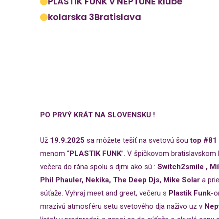
PLASTIK FUNK v NEPTUNE klube
kolarska 3
Bratislava
PO PRVÝ KRÁT NA SLOVENSKU !
Už
19.9.2025
sa môžete tešiť na svetovú šou
top #81 
menom “
PLASTIK FUNK
”. V špičkovom bratislavskom
večera do rána spolu s djmi ako sú :
Switch2smile , Mi
Phil Phauler, Nekika, The Deep Djs, Mike Solar
a pri
súťaže. Vyhraj meet and greet, večeru s
Plastik Funk
-o
mrazivú atmosféru setu svetového dja naživo uz v
Nep