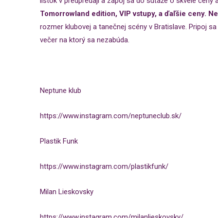
lístok v predpredaji a zapoj sa do súťaže o skvelé ceny 
Tomorrowland edition, VIP vstupy, a ďaľšie ceny. N
rozmer klubovej a tanečnej scény v Bratislave. Pripoj sa
večer na ktorý sa nezabúda.
Neptune klub
https://www.instagram.com/neptuneclub.sk/
Plastik Funk
https://www.instagram.com/plastikfunk/
Milan Lieskovsky
https://www.instagram.com/milanlieskovsky/